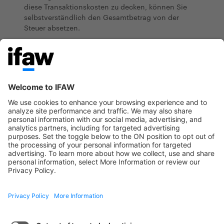
diese Transaktionskosten zu decken, können Sie
selbstverständlich den Gesamtbetrag von der
Steuer absetzen.
Haben Sie Fragen?
E-Mail
info-de@ifaw.org
oder anrufen unter der +
49 (40) 866 5000
Der IFAW behandelt personenbezogene Daten
gemäß unserer
Datenschutzerklärung
.
Internationaler Tierschutz-Fon
Facebook
Instagram
YouTube
TikTok
Internationaler Tierschutz-Fonds gGmbH
Max-Brauer-Allee 62-64, 22765 Hamburg, Deutschland