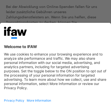
Bei der Abwicklung von Online-Spenden fallen für uns
leider zusätzliche Gebühren unseres
Zahlungsdienstleisters an. Wenn Sie uns helfen, diese
Transaktionskosten zu decken, können Sie
selbstverständlich den Gesamtbetrag von der Steuer
absetzen.
Haben Sie Fragen?
E-Mail
info-de@ifaw.org
oder anrufen unter der + 49 (40)
866 5000
Der IFAW behandelt personenbezogene Daten gemäß
unserer
Datenschutzerklärung
.
Internationaler Tierschutz-Fon
Facebook
Instagram
YouTube
TikTok
Internationaler Tierschutz-Fonds gGmbH