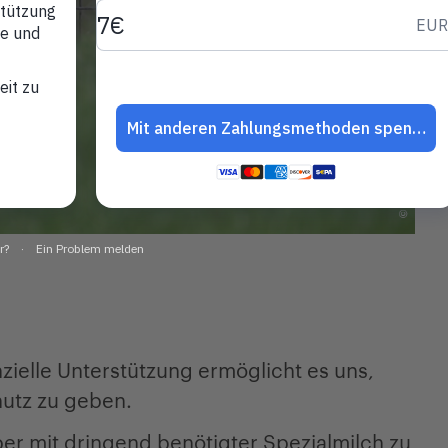
nzielle Unterstützung ermöglicht es uns,
hutz zu geben.
ber mit dringend benötigter Spezialmilch zu