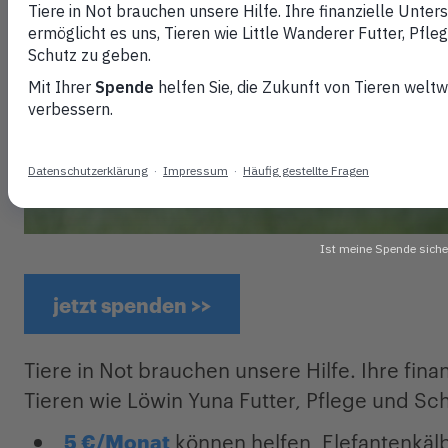
jetzt spenden >>
Tiere in Not brauchen unsere Hilfe. Ihre fina
Tieren wie Löwin Yuna Futter, Pflege und Sc
5 €/Monat
können helfen, Elefantenkäl