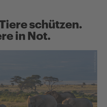
iere schützen.
ere in Not.