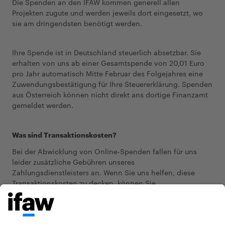
Die Spenden an den IFAW kommen generell allen
Projekten zugute und werden jeweils dort eingesetzt, wo
sie am dringendsten benötigt werden.
Ihre Spende ist in Deutschland steuerlich absetzbar. Sie
erhalten von uns ab einer Gesamtspende von 20,01 Euro
pro Jahr automatisch Mitte Februar des Folgejahres eine
Zuwendungsbestätigung für Ihre Steuererklärung. Spenden
aus Österreich können nicht direkt ans dortige Finanzamt
gemeldet werden.
Was sind Transaktionskosten?
Bei der Abwicklung von Online-Spenden fallen für uns
leider zusätzliche Gebühren unseres
Zahlungsdienstleisters an. Wenn Sie uns helfen, diese
Transaktionskosten zu decken, können Sie
selbstverständlich den Gesamtbetrag von der Steuer
absetzen.
Haben Sie Fragen?