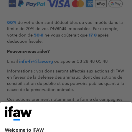
66%
de votre don sont déductibles de vos impôts dans la
limite de 20% de vos
imposables. Par exemple,
revenus
votre don de
50 €
ne vous coûterait que
17 €
après
déduction fiscale.
Pouvons-nous aider?
Email
info-fr@ifaw.org
ou appeler 03 26 48 05 48
Informations : vos dons seront affectés aux actions d’IFAW
en faveur de la défense des animaux, dont des actions de
sensibilisation du public et des pouvoirs publics quant à la
cause de la préservation animale.
Ces actions prennent notamment la forme de campagnes
d’informations sur une ou plusieurs espèces animales, des
actions éducatives
pour le grand public
portant sur les
thèmes de la maltraitance animale ou encore des
plaidoyers et autres actions de sensibilisation auprès des
pouvoirs publics pour assurer la protection et la