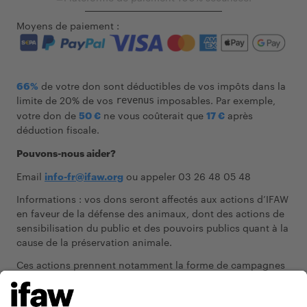
Moyens de paiement :
66%
de votre don sont déductibles de vos impôts dans la
limite de 20% de vos
imposables. Par exemple,
revenus
votre don de
50 €
ne vous coûterait que
17 €
après
déduction fiscale.
Pouvons-nous aider?
Email
info-fr@ifaw.org
ou appeler 03 26 48 05 48
Informations : vos dons seront affectés aux actions d’IFAW
en faveur de la défense des animaux, dont des actions de
sensibilisation du public et des pouvoirs publics quant à la
cause de la préservation animale.
Ces actions prennent notamment la forme de campagnes
d’informations sur une ou plusieurs espèces animales, des
actions éducatives
pour le grand public
portant sur les