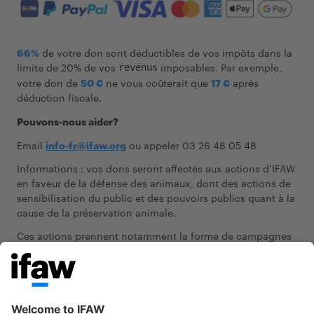
66%
de votre don sont déductibles de vos impôts dans la
limite de 20% de vos
imposables. Par exemple,
revenus
votre don de
50 €
ne vous coûterait que
17 €
après
déduction fiscale.
Pouvons-nous aider?
Email
info-fr@ifaw.org
ou appeler 03 26 48 05 48
Informations : vos dons seront affectés aux actions d’IFAW
en faveur de la défense des animaux, dont des actions de
sensibilisation du public et des pouvoirs publics quant à la
cause de la préservation animale.
Ces actions prennent notamment la forme de campagnes
d’informations sur une ou plusieurs espèces animales, des
actions éducatives
pour le grand public
portant sur les
thèmes de la maltraitance animale ou encore des
plaidoyers et autres actions de sensibilisation auprès des
pouvoirs publics pour assurer la protection et la